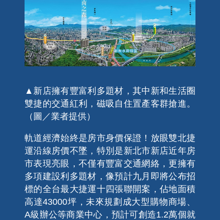
▲新店擁有豐富利多題材，其中新和生活圈
雙捷的交通紅利，磁吸自住置產客群搶進。
（圖／業者提供）
軌道經濟始終是房市身價保證！放眼雙北捷
運沿線房價不墜，特別是新北市新店近年房
市表現亮眼，不僅有豐富交通網絡，更擁有
多項建設利多題材，像預計九月即將公布招
標的全台最大捷運十四張聯開案，佔地面積
高達43000坪，未來規劃成大型購物商場、
A級辦公等商業中心，預計可創造1.2萬個就