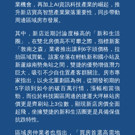
業機會，再加上AI資訊科技產業的崛起，推
升新店寶高智慧產業聚落重要性，同步帶動
周邊區域房市發展。
其中，新店近期討論度極高的「新和生活
圈」，在雙北房價高不可攀之際，指標新案
「敦南之森」業者推出讓利6字頭價格，拉
抬區域買氣。該案坐落在輕軌新和國小站及
新蘆線南勢角站之間，雙捷的優勢增值潛力
巨大，吸引不少自住置產客群關注。房市專
家指出，以央北重劃區為例，從開發初期的
5字頭到如今的破百萬行情，漲幅相當強
勁，而位於科技園區周邊的捷運大坪林站房
價更是齊刷站上3位數，顯現新店房價全面
起飛，坐擁雙捷的新和生活圈更是具備保值
抗跌特性。
區域房仲業者也指出，「買房首選高需地