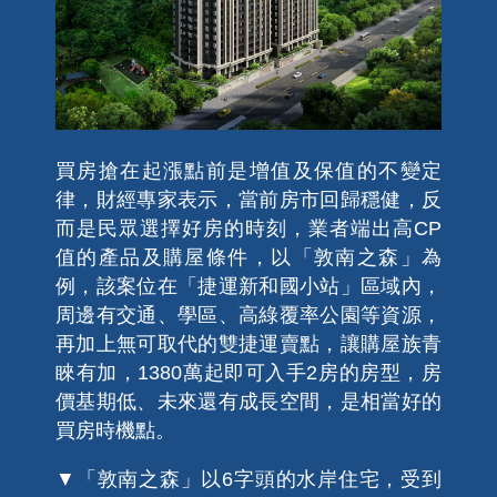
買房搶在起漲點前是增值及保值的不變定
律，財經專家表示，當前房市回歸穩健，反
而是民眾選擇好房的時刻，業者端出高CP
值的產品及購屋條件，以「敦南之森」為
例，該案位在「捷運新和國小站」區域內，
周邊有交通、學區、高綠覆率公園等資源，
再加上無可取代的雙捷運賣點，讓購屋族青
睞有加，1380萬起即可入手2房的房型，房
價基期低、未來還有成長空間，是相當好的
買房時機點。
▼「敦南之森」以6字頭的水岸住宅，受到