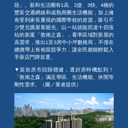
段」。新和生活圈有1高、2捷、3快、4橋的
豐富交通網絡和成熟商圈生活機能，加上擁
有受到家長重視的國際學校的資源，吸引不
少雙北購屋客眼光。以一站就能扺達十四張
站的新案「敦南之森」，看準區域對新屋的
高需求，推出1至3房中小坪數格局，不僅在
總價帶上有相當競爭力，讓全民都能輕鬆入
手新店門牌首選。
▼當前房市回歸穩健，選好房時機點到！
「敦南之森」滿足學區、生活機能、休閒等
剛性需求。（圖／業者提供）